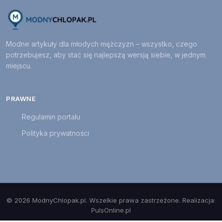
Modne artykuły dla młodych mężczyzn – wszystko, czego
potrzebujesz, aby stać się najlepszą wersją siebie, w jednym
miejscu.
PRAWNE
Regulamin portalu
Polityka prywatności
© 2026 ModnyChlopak.pl. Wszelkie prawa zastrzeżone. Realizacja:
PulsOnline.pl