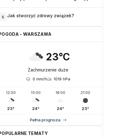
Jak stworzyć zdrowy związek?
5
POGODA - WARSZAWA
23°C
Zachmurzenie duże
0 mm/h
1019 hPa
12:00
15:00
18:00
21:00
23°
24°
24°
23°
Pełna prognoza
POPULARNE TEMATY