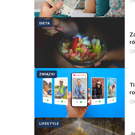
DIETA
Z
r
ZWIĄZKI
T
ro
LIFESTYLE
J