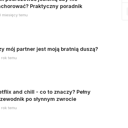
achorować? Praktyczny poradnik
8 miesięcy temu
zy mój partner jest moją bratnią duszą?
1 rok temu
tflix and chill - co to znaczy? Pełny
rzewodnik po słynnym zwrocie
1 rok temu