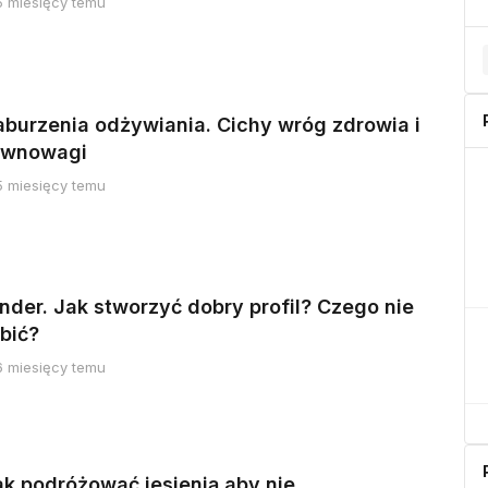
5 miesięcy temu
aburzenia odżywiania. Cichy wróg zdrowia i
ównowagi
5 miesięcy temu
inder. Jak stworzyć dobry profil? Czego nie
bić?
6 miesięcy temu
ak podróżować jesienią aby nie