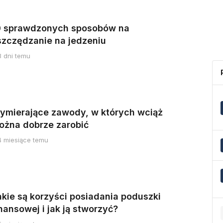
0 sprawdzonych sposobów na
szczędzanie na jedzeniu
3 dni temu
ymierające zawody, w których wciąż
ożna dobrze zarobić
4 miesiące temu
akie są korzyści posiadania poduszki
nansowej i jak ją stworzyć?