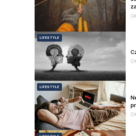
z
LIFESTYLE
C
LIFESTYLE
Ne
p