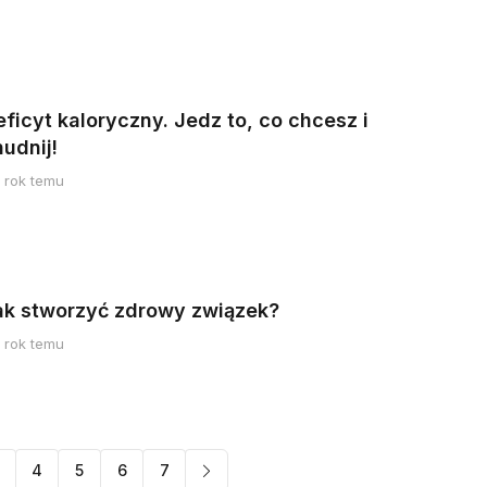
ficyt kaloryczny. Jedz to, co chcesz i
udnij!
1 rok temu
ak stworzyć zdrowy związek?
1 rok temu
4
5
6
7