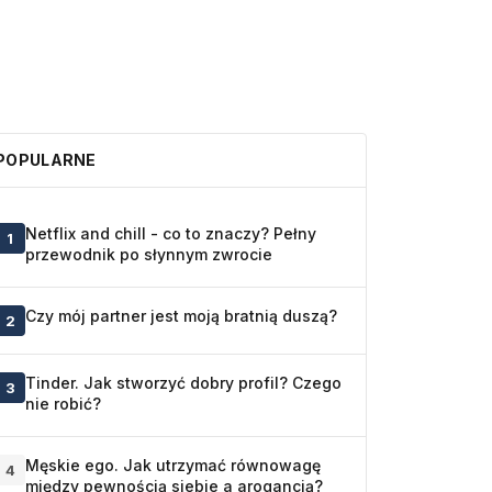
POPULARNE
Netflix and chill - co to znaczy? Pełny
1
przewodnik po słynnym zwrocie
Czy mój partner jest moją bratnią duszą?
2
Tinder. Jak stworzyć dobry profil? Czego
3
nie robić?
Męskie ego. Jak utrzymać równowagę
4
między pewnością siebie a arogancją?