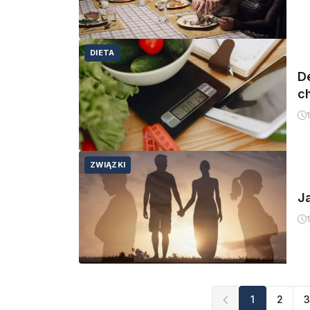
DIETA
De
ch
ZWIĄZKI
J
1
2
3