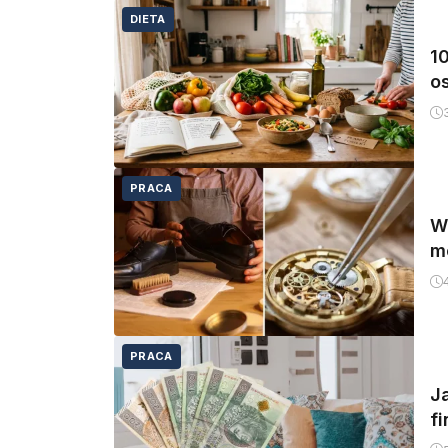
DIETA
1
o
PRACA
W
m
PRACA
J
fi