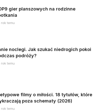
OP9 gier planszowych na rodzinne
potkania
1 rok temu
anie noclegi. Jak szukać niedrogich pokoi
odczas podróży?
1 rok temu
etypowe filmy o miłości. 18 tytułów, które
ykraczają poza schematy (2026)
1 rok temu